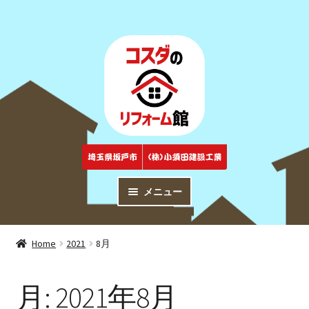
ナ
コ
ビ
ン
ゲ
テ
ー
ン
シ
ツ
ョ
へ
ン
ス
へ
キ
ス
ッ
キ
プ
メニュー
ッ
プ
トップページ
Top
Home
2021
8月
商品紹介
Products
月:
2021年8月