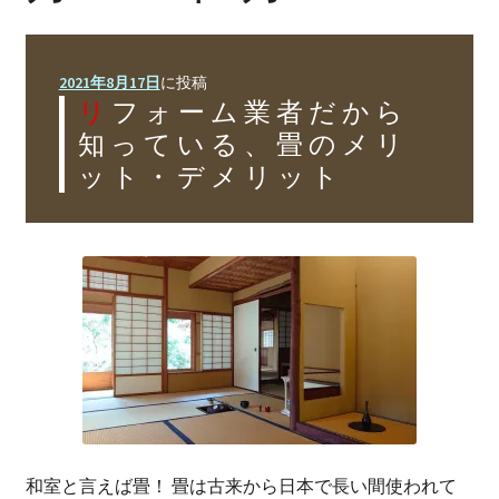
リフォームの進め方
Flow
会社案内
2021年8月17日
に投稿
Company
リフォーム業者だから
知っている、畳のメリ
施工事例
ット・デメリット
Works
お問い合わせ
Inquiry
和室と言えば畳！ 畳は古来から日本で長い間使われて