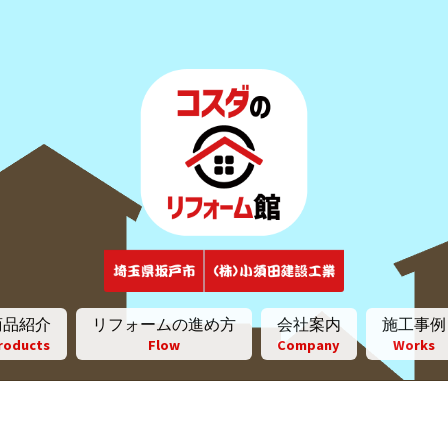
ナ
コ
ビ
ン
ゲ
テ
ー
ン
シ
ツ
ョ
へ
ン
ス
へ
キ
ス
ッ
キ
プ
ッ
商品紹介
リフォームの進め方
会社案内
施工事例
プ
roducts
Flow
Company
Works