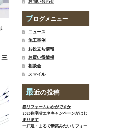
お問い合わせ
ブ
ログメニュー
ま
ニュース
施工事例
お役立ち情報
孝三
お買い得情報
相談会
スマイル
最
近の投稿
春リフォームいかがですか
2026住宅省エネキャンペーンがはじ
まります
一戸建・まるで新築みたいリフォー