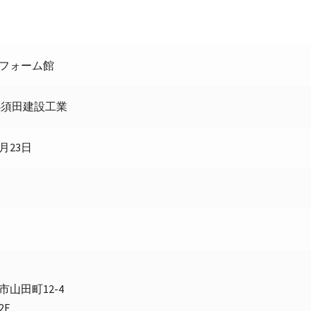
フォーム館
小須田建設工業
月23日
三
山田町12-4
2F