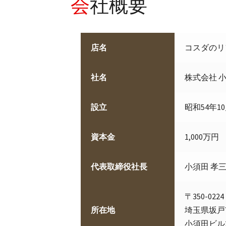
会社概要
店名
コスダのリ
社名
株式会社 
設立
昭和54年10
資本金
1,000万円
代表取締役社長
小須田 孝
〒350-0224
所在地
埼玉県坂戸市
小須田ビル