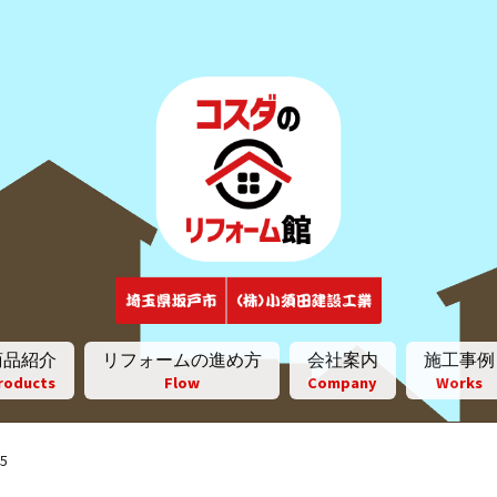
ナ
コ
ビ
ン
ゲ
テ
ー
ン
シ
ツ
ョ
へ
ン
ス
へ
キ
ス
ッ
キ
プ
ッ
商品紹介
リフォームの進め方
会社案内
施工事例
プ
roducts
Flow
Company
Works
 5