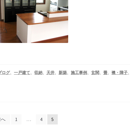
ブログ
、
一戸建て
、
収納
、
天井
、
新築
、
施工事例
、
玄関
、
畳
、
襖・障子
前へ
1
…
4
5