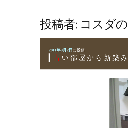
投稿者:
コスダの
2011年3月2日
に投稿
古い部屋から新築