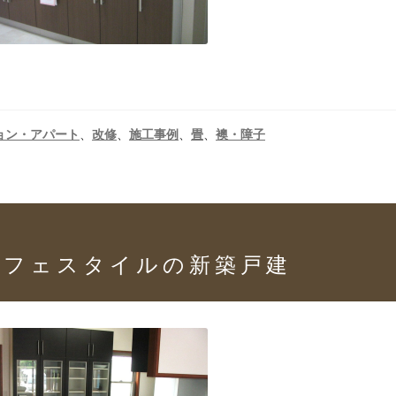
ョン・アパート
、
改修
、
施工事例
、
畳
、
襖・障子
カフェスタイルの新築戸建