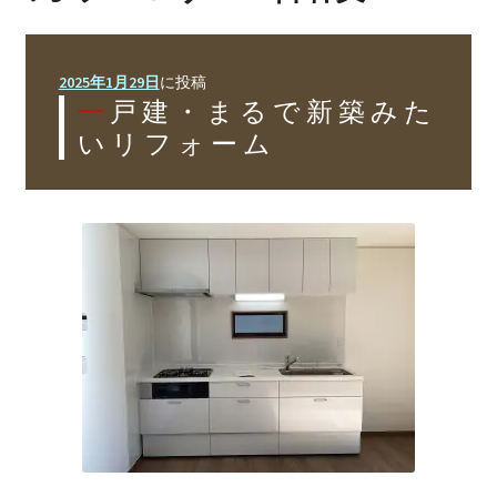
リフォームの進め方
Flow
会社案内
2025年1月29日
に投稿
Company
一戸建・まるで新築みた
いリフォーム
施工事例
Works
お問い合わせ
Inquiry