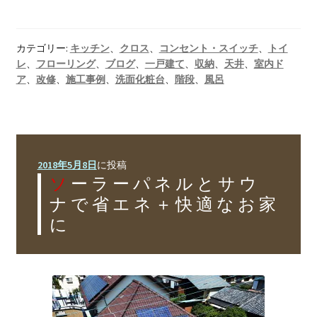
カテゴリー:
キッチン
、
クロス
、
コンセント・スイッチ
、
トイ
レ
、
フローリング
、
ブログ
、
一戸建て
、
収納
、
天井
、
室内ド
ア
、
改修
、
施工事例
、
洗面化粧台
、
階段
、
風呂
2018年5月8日
に投稿
ソーラーパネルとサウ
ナで省エネ＋快適なお家
に