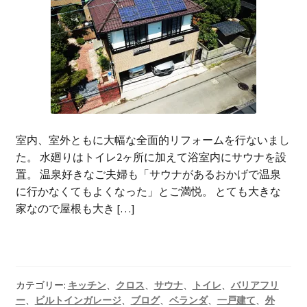
室内、室外ともに大幅な全面的リフォームを行ないまし
た。 水廻りはトイレ2ヶ所に加えて浴室内にサウナを設
置。 温泉好きなご夫婦も「サウナがあるおかげで温泉
に行かなくてもよくなった」とご満悦。 とても大きな
家なので屋根も大き […]
カテゴリー:
キッチン
、
クロス
、
サウナ
、
トイレ
、
バリアフリ
ー
、
ビルトインガレージ
、
ブログ
、
ベランダ
、
一戸建て
、
外