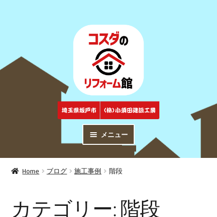
ナ
コ
ビ
ン
ゲ
テ
ー
ン
シ
ツ
ョ
へ
ン
ス
へ
キ
ス
ッ
キ
プ
メニュー
ッ
プ
トップページ
Top
Home
ブログ
施工事例
階段
商品紹介
Products
カテゴリー:
階段