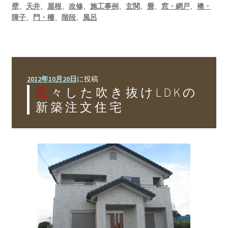
壁
、
天井
、
屋根
、
改修
、
施工事例
、
玄関
、
畳
、
窓・網戸
、
襖・
障子
、
門・柵
、
階段
、
風呂
2012年10月20日
に投稿
広々した吹き抜けLDKの
新築注文住宅