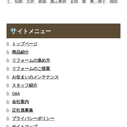
て
、
収納
、
天井
、
新築
、
施工事例
、
玄関
、
畳
、
襖・障子
、
階段
サ
イトメニュー
トップページ
商品紹介
リフォームの進め方
リフォームのご提案
お住まいのメンテナンス
スタッフ紹介
Q&A
会社案内
正社員募集
プライバシーポリシー
サイトマップ