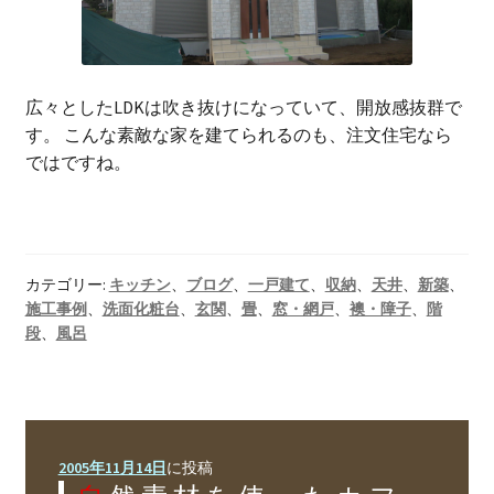
広々としたLDKは吹き抜けになっていて、開放感抜群で
す。 こんな素敵な家を建てられるのも、注文住宅なら
ではですね。
カテゴリー:
キッチン
、
ブログ
、
一戸建て
、
収納
、
天井
、
新築
、
施工事例
、
洗面化粧台
、
玄関
、
畳
、
窓・網戸
、
襖・障子
、
階
段
、
風呂
2005年11月14日
に投稿