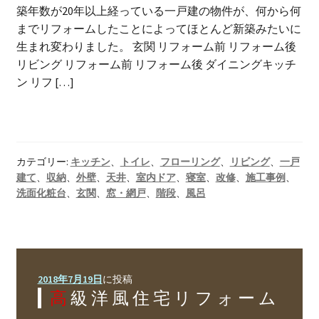
築年数が20年以上経っている一戸建の物件が、何から何
までリフォームしたことによってほとんど新築みたいに
生まれ変わりました。 玄関 リフォーム前 リフォーム後
リビング リフォーム前 リフォーム後 ダイニングキッチ
ン リフ […]
カテゴリー:
キッチン
、
トイレ
、
フローリング
、
リビング
、
一戸
建て
、
収納
、
外壁
、
天井
、
室内ドア
、
寝室
、
改修
、
施工事例
、
洗面化粧台
、
玄関
、
窓・網戸
、
階段
、
風呂
2018年7月19日
に投稿
高級洋風住宅リフォーム