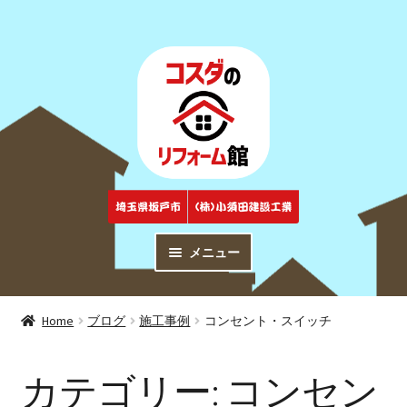
ナ
コ
ビ
ン
ゲ
テ
ー
ン
シ
ツ
ョ
へ
ン
ス
へ
キ
ス
ッ
キ
プ
メニュー
ッ
プ
トップページ
Top
Home
ブログ
施工事例
コンセント・スイッチ
商品紹介
Products
カテゴリー:
コンセン