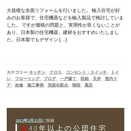
大規模な全面リフォームを行いました。 輸入住宅が好
みのお客様で、住宅機器などを輸入製品で検討していま
した。 ですが価格の問題と、実用性が良くないことが
あり、日本製の住宅機器、建材をおすすめいたしまし
た。日本製でもデザイン […]
カテゴリー:
キッチン
、
クロス
、
コンセント・スイッチ
、
トイ
レ
、
フローリング
、
ブログ
、
一戸建て
、
収納
、
天井
、
室内ド
ア
、
改修
、
施工事例
、
洗面化粧台
、
階段
、
風呂
2012年2月21日
に投稿
築40年以上の公団住宅