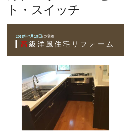
リフォームの進め方
ト・スイッチ
Flow
会社案内
Company
2018年7月19日
に投稿
施工事例
高級洋風住宅リフォーム
Works
お問い合わせ
Inquiry