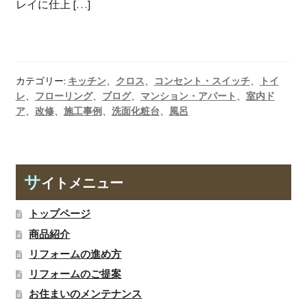
レイに仕上 […]
カテゴリー:
キッチン
、
クロス
、
コンセント・スイッチ
、
トイ
レ
、
フローリング
、
ブログ
、
マンション・アパート
、
室内ド
ア
、
改修
、
施工事例
、
洗面化粧台
、
風呂
サ
イトメニュー
トップページ
商品紹介
リフォームの進め方
リフォームのご提案
お住まいのメンテナンス