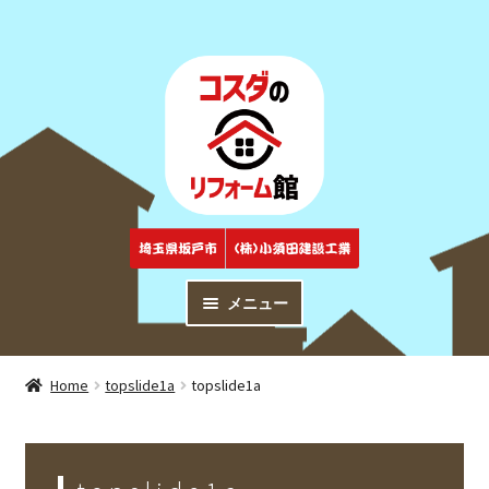
ナ
コ
ビ
ン
ゲ
テ
ー
ン
シ
ツ
ョ
へ
ン
ス
へ
キ
ス
ッ
キ
プ
メニュー
ッ
プ
トップページ
Top
Home
topslide1a
topslide1a
商品紹介
Products