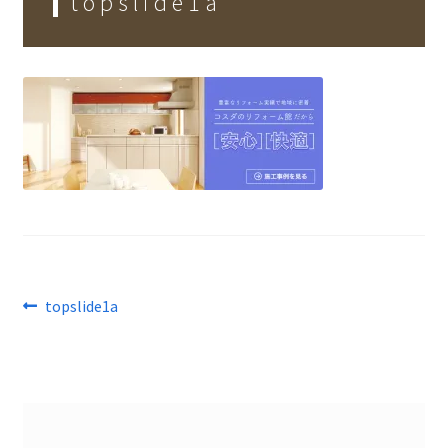
topslide1a
リフォームの進め方
Flow
会社案内
Company
施工事例
Works
お問い合わせ
Inquiry
前
topslide1a
投
の
稿
投
稿:
ナ